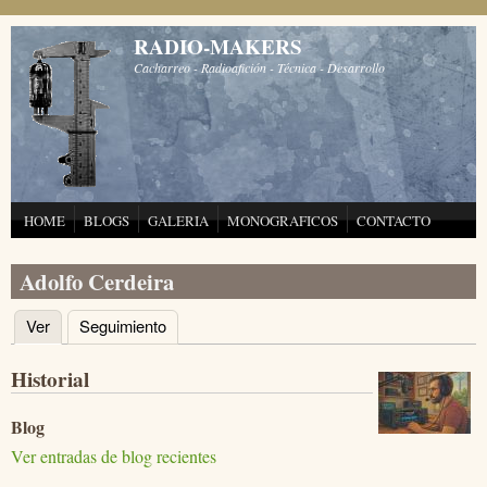
Pasar al contenido principal
RADIO-MAKERS
Cacharreo - Radioafición - Técnica - Desarrollo
HOME
BLOGS
GALERIA
MONOGRAFICOS
CONTACTO
Adolfo Cerdeira
Ver
(solapa activa)
Seguimiento
Solapas principales
Historial
Blog
Ver entradas de blog recientes