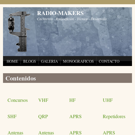
Pasar al contenido principal
RADIO-MAKERS
Cacharreo - Radioafición - Técnica - Desarrollo
HOME
BLOGS
GALERIA
MONOGRAFICOS
CONTACTO
Contenidos
Concursos
VHF
HF
UHF
SHF
QRP
APRS
Repetidores
Antenas
Antenas
APRS
APRS