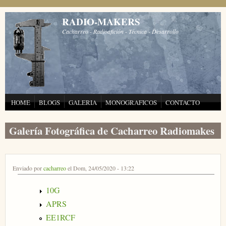
Pasar al contenido principal
RADIO-MAKERS
Cacharreo - Radioafición - Técnica - Desarrollo
HOME
BLOGS
GALERIA
MONOGRAFICOS
CONTACTO
Galería Fotográfica de Cacharreo Radiomakes
Enviado por
cacharreo
el Dom, 24/05/2020 - 13:22
10G
APRS
EE1RCF