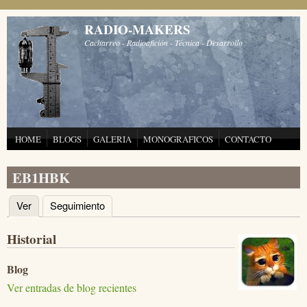
Pasar al contenido principal
RADIO-MAKERS
Cacharreo - Radioafición - Técnica - Desarrollo
HOME
BLOGS
GALERIA
MONOGRAFICOS
CONTACTO
EB1HBK
Ver
(solapa activa)
Seguimiento
Solapas principales
Historial
Blog
Ver entradas de blog recientes