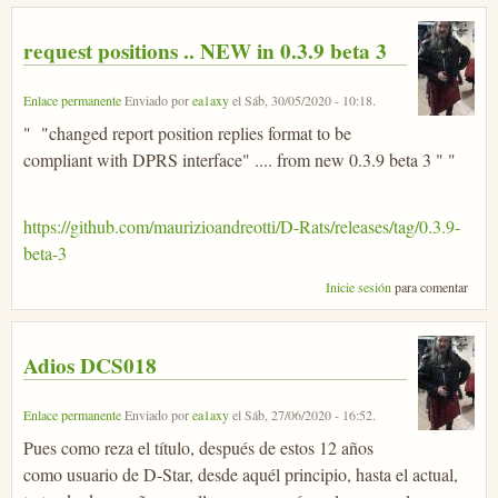
request positions .. NEW in 0.3.9 beta 3
Enlace permanente
Enviado por
ea1axy
el
Sáb, 30/05/2020 - 10:18
.
" "changed report position replies format to be
compliant with DPRS interface" .... from new 0.3.9 beta 3 " "
https://github.com/maurizioandreotti/D-Rats/releases/tag/0.3.9-
beta-3
Inicie sesión
para comentar
Adios DCS018
Enlace permanente
Enviado por
ea1axy
el
Sáb, 27/06/2020 - 16:52
.
Pues como reza el título, después de estos 12 años
como usuario de D-Star, desde aquél principio, hasta el actual,