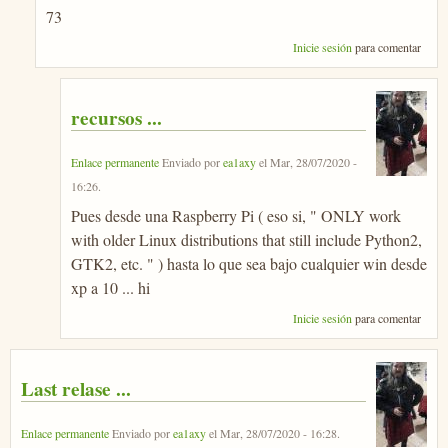
73
Inicie sesión
para comentar
recursos ...
Enlace permanente
Enviado por
ea1axy
el
Mar, 28/07/2020 -
16:26
.
Pues desde una Raspberry Pi ( eso si, " ONLY work
with older Linux distributions that still include Python2,
GTK2, etc. " ) hasta lo que sea bajo cualquier win desde
xp a 10 ... hi
Inicie sesión
para comentar
Last relase ...
Enlace permanente
Enviado por
ea1axy
el
Mar, 28/07/2020 - 16:28
.