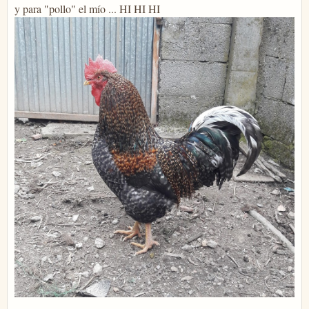
y para "pollo" el mío ... HI HI HI