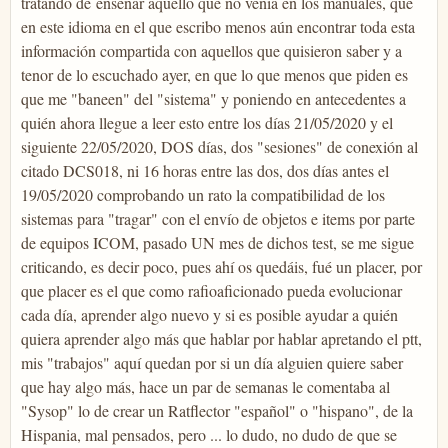
tratando de enseñar aquello que no venía en los manuales, que
en este idioma en el que escribo menos aún encontrar toda esta
información compartida con aquellos que quisieron saber y a
tenor de lo escuchado ayer, en que lo que menos que piden es
que me "baneen" del "sistema" y poniendo en antecedentes a
quién ahora llegue a leer esto entre los días 21/05/2020 y el
siguiente 22/05/2020, DOS días, dos "sesiones" de conexión al
citado DCS018, ni 16 horas entre las dos, dos días antes el
19/05/2020 comprobando un rato la compatibilidad de los
sistemas para "tragar" con el envío de objetos e items por parte
de equipos ICOM, pasado UN mes de dichos test, se me sigue
criticando, es decir poco, pues ahí os quedáis, fué un placer, por
que placer es el que como rafioaficionado pueda evolucionar
cada día, aprender algo nuevo y si es posible ayudar a quién
quiera aprender algo más que hablar por hablar apretando el ptt,
mis "trabajos" aquí quedan por si un día alguien quiere saber
que hay algo más, hace un par de semanas le comentaba al
"Sysop" lo de crear un Ratflector "español" o "hispano", de la
Hispania, mal pensados, pero ... lo dudo, no dudo de que se