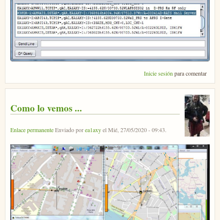
Inicie sesión
para comentar
Como lo vemos ...
Enlace permanente
Enviado por
ea1axy
el
Mié, 27/05/2020 - 09:43
.