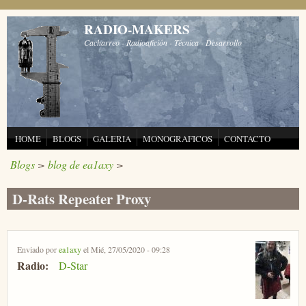
Pasar al contenido principal
RADIO-MAKERS
Cacharreo - Radioafición - Técnica - Desarrollo
HOME
BLOGS
GALERIA
MONOGRAFICOS
CONTACTO
Blogs
>
blog de ea1axy
>
D-Rats Repeater Proxy
Enviado por
ea1axy
el Mié, 27/05/2020 - 09:28
Radio:
D-Star