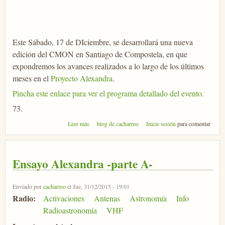
Este Sábado, 17 de DIciembre, se desarrollará una nueva
edición del CMON en Santiago de Compostela, en que
expondremos los avances realizados a lo largo de los últimos
meses en el
Proyecto Alexandra
.
Pincha este enlace para ver el programa detallado del evento
.
73.
sobre V Wokshop CMON
Leer más
blog de cacharreo
Inicie sesión
para comentar
Ensayo Alexandra -parte A-
Enviado por
cacharreo
el Jue, 31/12/2015 - 19:01
Radio:
Activaciones
Antenas
Astronomía
Info
Radioastronomía
VHF