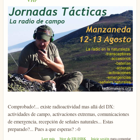
Comprobado!... existe radioactividad mas allá del DX:
actividades de campo, activaciones extremas, comunicaciones
de emergencia, recepción de señales naturales... Estas
preparado?... Pues a que esperas? :-0
sobre Jornadas Tácticas
Leer más
blog de EB1HBK
Inicie sesión
para comentar