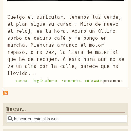
Cuelgo el auricular, tenemos luz verde, 
el plan sigue su curso,. Miro de nuevo 
el reloj, es la hora. Apuro un último 
sorbo de oscuro café y me pongo en 
marcha. Mientras arranco el motor 
repaso, otra vez, la lista de material 
que he de recoger. A esta hora aun no se 
ve un alma por la calle, parece que ha 
llovido...
sobre Ensayo Alexandra -parte A-
Leer más
blog de cacharreo
3 comentarios
Inicie sesión
para comentar
Buscar...
Buscar