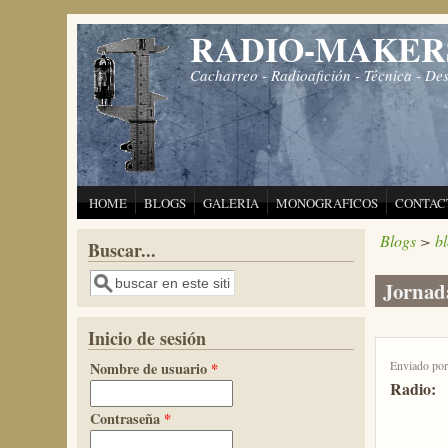
Pasar al contenido principal
RADIO-MAKER
Cacharreo - Radioafición - Técnica - De
HOME
BLOGS
GALERIA
MONOGRAFICOS
CONTAC
Blogs
>
b
Buscar...
Buscar
Jornada
Inicio de sesión
Enviado po
Nombre de usuario
*
Radio:
Contraseña
*