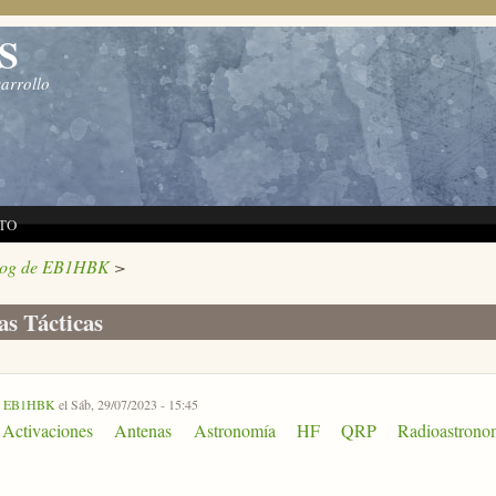
S
sarrollo
TO
log de EB1HBK
>
s Tácticas
r
EB1HBK
el Sáb, 29/07/2023 - 15:45
Activaciones
Antenas
Astronomía
HF
QRP
Radioastrono