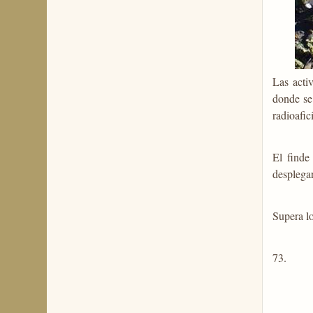
Las acti
donde se 
radioafic
El finde
desplegar
Supera lo
73.