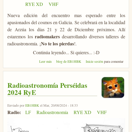
RYE XD
VHF
Nueva edición del encuentro mas esperado entre los
apasionados del cosmos en Galicia. Se celebrará en la localidad
de Arzúa los días 21 y 22 de Diciembre próximos. Allí
radiomakers
estaremos los
desarrollando diversos talleres de
No te los pierdas
radioastronomía. ¡
!.
Continúa leyendo... Si quieres... :-D
sobre AstroGalicia 2024 en Arzúa
Leer más
blog de EB1HBK
Inicie sesión
para comentar
Radioastronomía Perséidas
2024 RyE
Enviado por
EB1HBK
el Mar, 20/08/2024 - 18:33
Radio:
LF
Radioastronomía
RYE XD
VHF