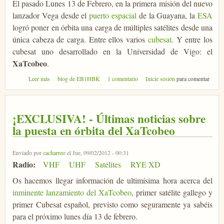
El pasado Lunes 13 de Febrero, en la primera misión del nuevo
lanzador Vega desde el
puerto espacial
de la Guayana, la
ESA
logró poner en órbita una carga de múltiples satélites desde una
única cabeza de carga. Entre ellos varios
cubesat
. Y entre los
cubesat uno desarrollado en la Universidad de Vigo: el
XaTcobeo
.
sobre XaTcobeo & friends, compañeros de viaje...
Leer más
blog de EB1HBK
1 comentario
Inicie sesión
para comentar
¡EXCLUSIVA! - Últimas noticias sobre
la puesta en órbita del XaTcobeo
Enviado por
cacharreo
el Jue, 09/02/2012 - 00:31
Radio:
VHF
UHF
Satélites
RYE XD
Os hacemos llegar información de ultimísima hora acerca del
inminente lanzamiento del XaTcobeo
, primer satélite gallego y
primer Cubesat español, previsto como seguramente ya sabéis
para el próximo lunes día 13 de febrero.