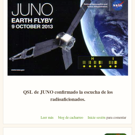
QSL de JUNO confirmado la escucha de los
radioaficionados.
sobre Di "HI" a Juno -parte 2-
Leer más
blog de cacharreo
Inicie sesión
para comentar