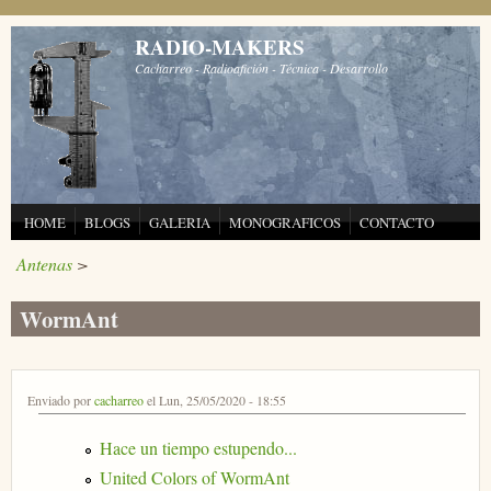
Pasar al contenido principal
RADIO-MAKERS
Cacharreo - Radioafición - Técnica - Desarrollo
HOME
BLOGS
GALERIA
MONOGRAFICOS
CONTACTO
Antenas
>
WormAnt
Enviado por
cacharreo
el Lun, 25/05/2020 - 18:55
Hace un tiempo estupendo...
United Colors of WormAnt