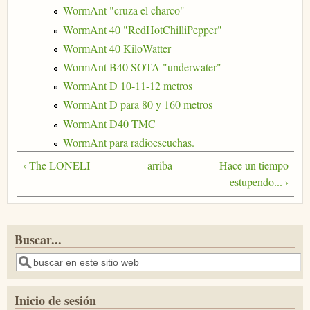
WormAnt "cruza el charco"
WormAnt 40 "RedHotChilliPepper"
WormAnt 40 KiloWatter
WormAnt B40 SOTA "underwater"
WormAnt D 10-11-12 metros
WormAnt D para 80 y 160 metros
WormAnt D40 TMC
WormAnt para radioescuchas.
‹ The LONELI
arriba
Hace un tiempo
estupendo... ›
Buscar...
Buscar
Inicio de sesión