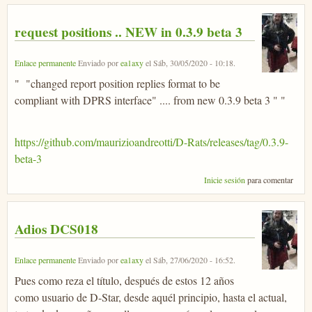
request positions .. NEW in 0.3.9 beta 3
Enlace permanente
Enviado por
ea1axy
el
Sáb, 30/05/2020 - 10:18
.
" "changed report position replies format to be
compliant with DPRS interface" .... from new 0.3.9 beta 3 " "
https://github.com/maurizioandreotti/D-Rats/releases/tag/0.3.9-
beta-3
Inicie sesión
para comentar
Adios DCS018
Enlace permanente
Enviado por
ea1axy
el
Sáb, 27/06/2020 - 16:52
.
Pues como reza el título, después de estos 12 años
como usuario de D-Star, desde aquél principio, hasta el actual,