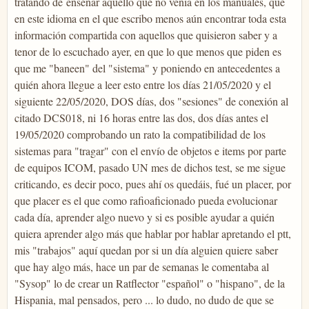
tratando de enseñar aquello que no venía en los manuales, que
en este idioma en el que escribo menos aún encontrar toda esta
información compartida con aquellos que quisieron saber y a
tenor de lo escuchado ayer, en que lo que menos que piden es
que me "baneen" del "sistema" y poniendo en antecedentes a
quién ahora llegue a leer esto entre los días 21/05/2020 y el
siguiente 22/05/2020, DOS días, dos "sesiones" de conexión al
citado DCS018, ni 16 horas entre las dos, dos días antes el
19/05/2020 comprobando un rato la compatibilidad de los
sistemas para "tragar" con el envío de objetos e items por parte
de equipos ICOM, pasado UN mes de dichos test, se me sigue
criticando, es decir poco, pues ahí os quedáis, fué un placer, por
que placer es el que como rafioaficionado pueda evolucionar
cada día, aprender algo nuevo y si es posible ayudar a quién
quiera aprender algo más que hablar por hablar apretando el ptt,
mis "trabajos" aquí quedan por si un día alguien quiere saber
que hay algo más, hace un par de semanas le comentaba al
"Sysop" lo de crear un Ratflector "español" o "hispano", de la
Hispania, mal pensados, pero ... lo dudo, no dudo de que se