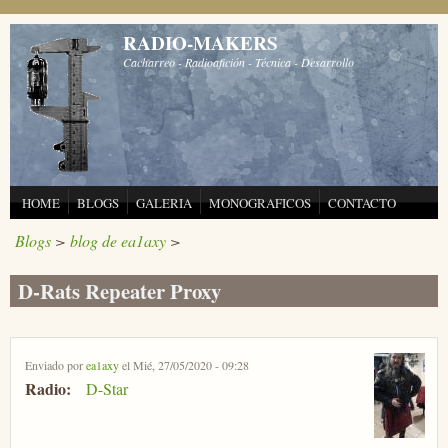
Pasar al contenido principal
RADIO-MAKERS
Cacharreo - Radioafición - Técnica - Desarrollo
HOME
BLOGS
GALERIA
MONOGRAFICOS
CONTACTO
Blogs
>
blog de ea1axy
>
D-Rats Repeater Proxy
Enviado por
ea1axy
el Mié, 27/05/2020 - 09:28
Radio:
D-Star