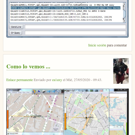
Inicie sesión
para comentar
Como lo vemos ...
Enlace permanente
Enviado por
ea1axy
el
Mié, 27/05/2020 - 09:43
.