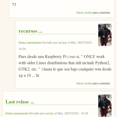
73
Inicie sesión
para comentar
recursos ...
Enlace permanente
Enviado por
ea1axy
el
Mar, 28/07/2020 -
16:26
.
Pues desde una Raspberry Pi ( eso si, " ONLY work
with older Linux distributions that still include Python2,
GTK2, etc. " ) hasta lo que sea bajo cualquier win desde
xp a 10 ... hi
Inicie sesión
para comentar
Last relase ...
Enlace permanente
Enviado por
ea1axy
el
Mar, 28/07/2020 - 16:28
.