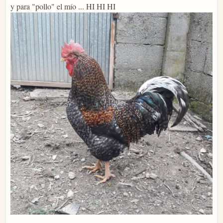
y para "pollo" el mío ... HI HI HI