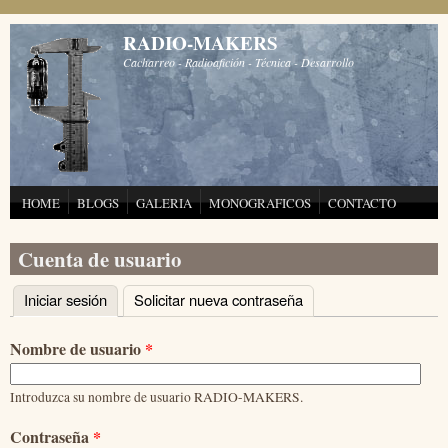
Pasar al contenido principal
RADIO-MAKERS
Cacharreo - Radioafición - Técnica - Desarrollo
HOME
BLOGS
GALERIA
MONOGRAFICOS
CONTACTO
Cuenta de usuario
Iniciar sesión
(solapa activa)
Solicitar nueva contraseña
Solapas principales
Nombre de usuario
*
Introduzca su nombre de usuario RADIO-MAKERS.
Contraseña
*