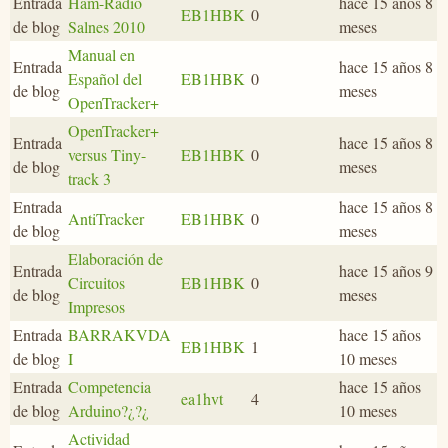
Entrada
Ham-Radio
hace 15 años 8
EB1HBK
0
de blog
Salnes 2010
meses
Manual en
Entrada
hace 15 años 8
Español del
EB1HBK
0
de blog
meses
OpenTracker+
OpenTracker+
Entrada
hace 15 años 8
versus Tiny-
EB1HBK
0
de blog
meses
track 3
Entrada
hace 15 años 8
AntiTracker
EB1HBK
0
de blog
meses
Elaboración de
Entrada
hace 15 años 9
Circuitos
EB1HBK
0
de blog
meses
Impresos
Entrada
BARRAKVDA
hace 15 años
EB1HBK
1
de blog
I
10 meses
Entrada
Competencia
hace 15 años
ea1hvt
4
de blog
Arduino?¿?¿
10 meses
Actividad