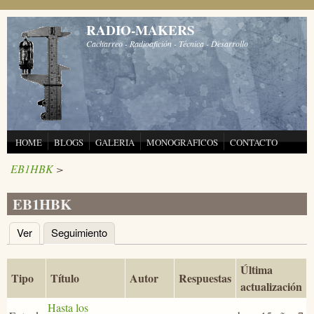
Pasar al contenido principal
RADIO-MAKERS
Cacharreo - Radioafición - Técnica - Desarrollo
HOME
BLOGS
GALERIA
MONOGRAFICOS
CONTACTO
EB1HBK
>
EB1HBK
Ver
Seguimiento
(solapa activa)
Solapas principales
Última
Tipo
Título
Autor
Respuestas
actualización
Hasta los