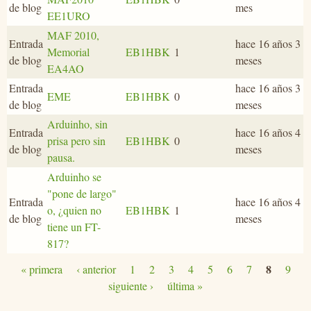
de blog
mes
EE1URO
MAF 2010,
Entrada
hace 16 años 3
Memorial
EB1HBK
1
de blog
meses
EA4AO
Entrada
hace 16 años 3
EME
EB1HBK
0
de blog
meses
Arduinho, sin
Entrada
hace 16 años 4
prisa pero sin
EB1HBK
0
de blog
meses
pausa.
Arduinho se
"pone de largo"
Entrada
hace 16 años 4
o, ¿quien no
EB1HBK
1
de blog
meses
tiene un FT-
817?
8
« primera
‹ anterior
1
2
3
4
5
6
7
9
Páginas
siguiente ›
última »