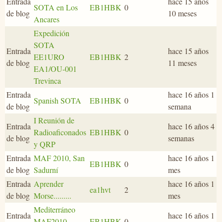
Entrada
hace 15 años
SOTA en Los
EB1HBK
0
de blog
10 meses
Ancares
Expedición
SOTA
Entrada
hace 15 años
EE1URO
EB1HBK
2
de blog
11 meses
EA1/OU-001
Trevinca
Entrada
hace 16 años 1
Spanish SOTA
EB1HBK
0
de blog
semana
I Reunión de
Entrada
hace 16 años 4
Radioaficonados
EB1HBK
0
de blog
semanas
y QRP
Entrada
MAF 2010, San
hace 16 años 1
EB1HBK
0
de blog
Sadurní
mes
Entrada
Aprender
hace 16 años 1
ea1hvt
2
de blog
Morse.........
mes
Mediterráneo
Entrada
hace 16 años 1
MAF2010
EB1HBK
0