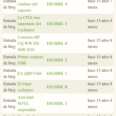
Entrada
hace 15 años 7
confines del
EB1HBK
4
de blog
meses
espectro
La CITA mas
Entrada
hace 15 años 8
importante del
EB1HBK
1
de blog
meses
Cacharreo
Concurso HF
Entrada
hace 15 años 8
CQ WW DX
EB1HBK
0
de blog
meses
SSB 2010
Entrada
Primer contacto
hace 15 años 8
EB1HBK
3
de blog
EME
meses
Entrada
hace 15 años 8
EA QRP Club
EB1HBK
1
de blog
meses
Entrada
El toque
hace 15 años 8
EB1HBK
0
de blog
cacharreo
meses
Actividad
Entrada
hace 15 años 8
SOTA
EB1HBK
1
de blog
meses
suspendida