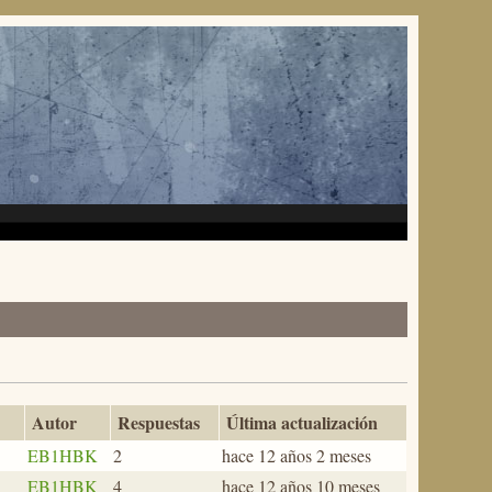
Autor
Respuestas
Última actualización
EB1HBK
2
hace 12 años 2 meses
EB1HBK
4
hace 12 años 10 meses