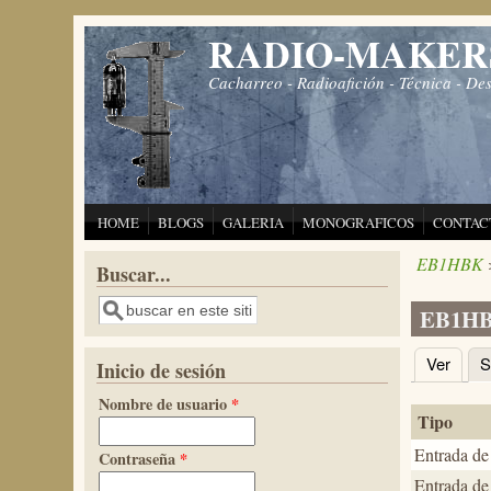
Pasar al contenido principal
RADIO-MAKER
Cacharreo - Radioafición - Técnica - De
HOME
BLOGS
GALERIA
MONOGRAFICOS
CONTAC
EB1HBK
Buscar...
Buscar
EB1H
Ver
S
Inicio de sesión
Solapas 
Nombre de usuario
*
Tipo
Entrada de
Contraseña
*
Entrada de