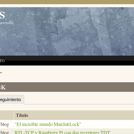
S
sarrollo
TO
>
BK
eguimiento
(solapa activa)
principales
Título
 blog
"El increible mundo Match&Lock"
 blog
RTL-TCP y Raspberry Pi con dos receptores TDT