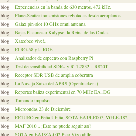
 blog
Experiencias en la banda de 630 metros, 472 kHz.
 blog
Plane-Scatter transmisiones rebotadas desde aeroplanos
 blog
Galax pin-slot 10 GHz omni antenna
 blog
Bajas Pasiones o Kalypso, la Reina de las Ondas
 blog
Xatcobeo vive!...
 blog
El RG-58 y la ROE
 blog
Analizador de espectro con Raspberry Pi
 blog
Test de sensibilidad SDR# y RTL2832 + R820T
 blog
Receptor SDR USB de amplia cobertura
 blog
La Navaja Suiza del APRS (Opentracker+)
 blog
Reportes baliza experimental en 70 MHz EA1DG
 blog
Tomando impulso...
 blog
Microondas 23 de Diciembre
 blog
EE1URO en Peña Ubiña, SOTA EA1/LE007, VGLE-182
 blog
MAF 2010... ¡Esto no puede seguir así!
 blog
SOTA en EA1/ZA-002 Pico Vizcodillo