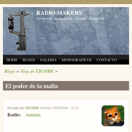
Pasar al contenido principal
RADIO-MAKERS
Cacharreo - Radioafición - Técnica - Desarrollo
HOME
BLOGS
GALERIA
MONOGRAFICOS
CONTACTO
Blogs
>
blog de EB1HBK
>
El poder de la malla
Enviado por
EB1HBK
el Dom, 15/02/2026 - 21:21
Radio:
Antenas