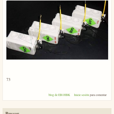
73
blog de EB1HBK
Inicie sesión
para comentar
Buscar...