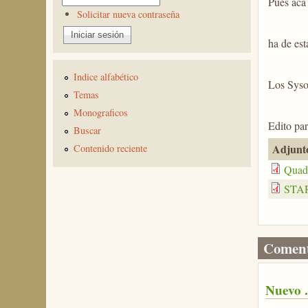
Pues acá 
Solicitar nueva contraseña
ha de est
Indice alfabético
Los Sysop
Temas
Monograficos
Edito par
Buscar
Adjunt
Contenido reciente
Quad
STAR
Coment
Nuevo .