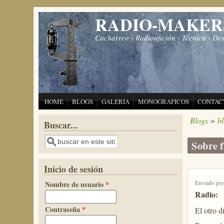
Pasar al contenido principal
RADIO-MAKER
Cacharreo - Radioafición - Técnica - De
HOME
BLOGS
GALERIA
MONOGRAFICOS
CONTAC
Blogs
>
b
Buscar...
Buscar
Sobre 
Inicio de sesión
Enviado po
Nombre de usuario
*
Radio:
Contraseña
*
El otro 