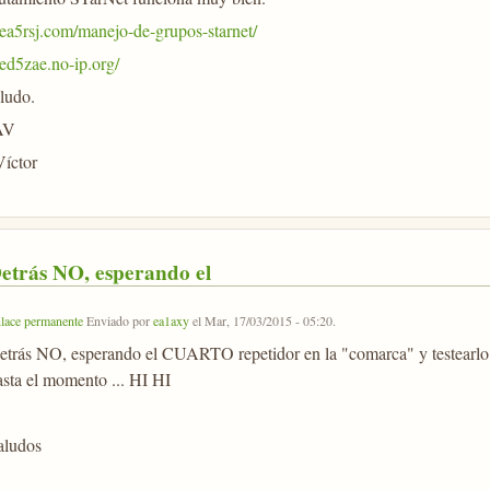
//ea5rsj.com/manejo-de-grupos-starnet/
/ed5zae.no-ip.org/
ludo.
AV
Víctor
etrás NO, esperando el
lace permanente
Enviado por
ea1axy
el
Mar, 17/03/2015 - 05:20
.
etrás NO, esperando el CUARTO repetidor en la "comarca" y testearlo
asta el momento ... HI HI
aludos