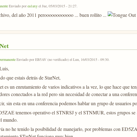
nente
Enviado por
ea1axy
el
Jue, 05/03/2015 - 21:27
.
hivo, del año 2011 peroooooooooooo ... buen rollito ...
Net
permanente
Enviado por
EB5AV (no verificado)
el
Lun, 16/03/2015 - 09:30
.
Luis,
do que estais detrás de StarNet,
et es un enrutamiento de varios indicativos a la vez, lo que hace que t
idores conectados a la red pero sin necesidad de conectar a una conferen
cir, sin esta en una conferencia podemos hablar un grupo de usuarios
5ZAE tenemos operativo el STNRSJ y el STNMUR, estos grupos se 
el mundo.
ía no he tenido la posibilidad de manejarlo, por problemas con ED5
rutamiento STarNet funciona muy bien.