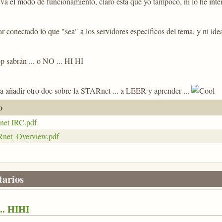
va el modo de funcionamiento, claro está que yo tampoco, ni lo he inte
ar conectado lo que "sea" a los servidores específicos del tema, y ni ide
 sabrán ... o NO ... HI HI
a añadir otro doc sobre la STARnet ... a LEER y aprender ...
o
net IRC.pdf
net_Overview.pdf
arios
.. HIHI