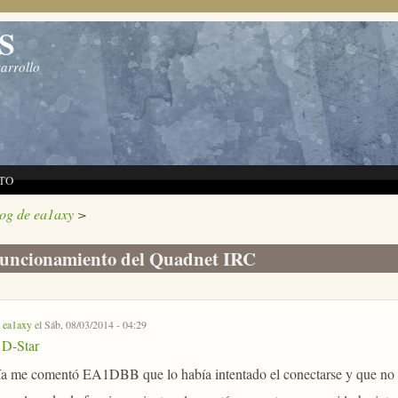
S
sarrollo
TO
log de ea1axy
>
funcionamiento del Quadnet IRC
r
ea1axy
el Sáb, 08/03/2014 - 04:29
D-Star
día me comentó EA1DBB que lo había intentado el conectarse y que no 