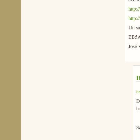
http:
http:/
Un sa
EB5
José 
D
En
D
h
S