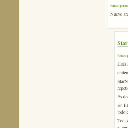
Enlace perma
Nuevo arc
Star
Enlace 
Hola 
entien
StarN
repet
Es de
En ED
todo 
Todav
el en