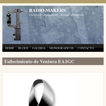
Pasar al contenido principal
RADIO-MAKERS
Cacharreo - Radioafición - Técnica - Desarrollo
HOME
BLOGS
GALERIA
MONOGRAFICOS
CONTACTO
Fallecimiento de Ventura EA1GC