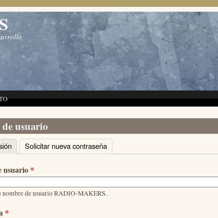
S
sarrollo
TO
 de usuario
sión
(solapa activa)
Solicitar nueva contraseña
principales
 usuario
*
su nombre de usuario RADIO-MAKERS.
ña
*