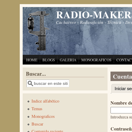
Pasar al contenido principal
RADIO-MAKER
Cacharreo - Radioafición - Técnica - De
HOME
BLOGS
GALERIA
MONOGRAFICOS
CONTAC
Buscar...
Cuenta
Buscar
Iniciar se
Solapas 
Indice alfabético
Nombre de
Temas
Monograficos
Introduzca 
Buscar
Contrase
Contenido reciente