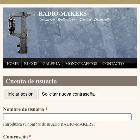
Pasar al contenido principal
RADIO-MAKERS
Cacharreo - Radioafición - Técnica - Desarrollo
HOME
BLOGS
GALERIA
MONOGRAFICOS
CONTACTO
Cuenta de usuario
Iniciar sesión
(solapa activa)
Solicitar nueva contraseña
Solapas principales
Nombre de usuario
*
Introduzca su nombre de usuario RADIO-MAKERS.
Contraseña
*