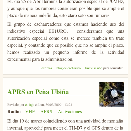
EL día 25 de Abril termina la autorización especial de 70MHz,
y aunque que los rumores consideran posible que se amplíe el
plazo de manera indefinida, esto claro sólo son rumores.
El grupo de cacharreadores que estamos haciendo uso del
indicativo especial EE1URO, consideramos que una
autorización especial como esta se merece también un trato
especial, y contando que es posible que no se amplíe el plazo,
hemos realizado un pequeño informe de la actividad
experimental para la administración.
sobre Se nos terminan los 70
Leer más
blog de cacharreo
Inicie sesión
para comentar
APRS en Peña Ubiña
Enviado por
eb1ajp
el Lun, 30/03/2009 - 13:24
Radio:
VHF
APRS
Activaciones
El día 19 de marzo coincidiendo con una actividad de montaña
invernal, aproveché para meter el TH-D7 y el GPS dentro de la