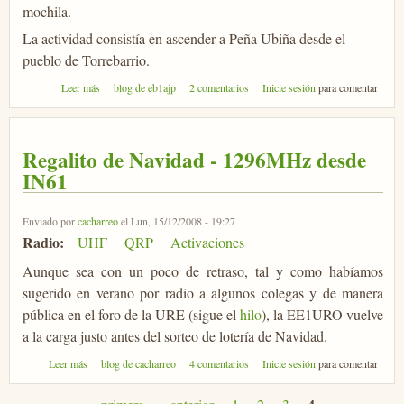
mochila.
La actividad consistía en ascender a Peña Ubiña desde el
pueblo de Torrebarrio.
sobre APRS en Peña Ubiña
Leer más
blog de eb1ajp
2 comentarios
Inicie sesión
para comentar
Regalito de Navidad - 1296MHz desde
IN61
Enviado por
cacharreo
el Lun, 15/12/2008 - 19:27
Radio:
UHF
QRP
Activaciones
Aunque sea con un poco de retraso, tal y como habíamos
sugerido en verano por radio a algunos colegas y de manera
pública en el foro de la URE (sigue el
hilo
), la EE1URO vuelve
a la carga justo antes del sorteo de lotería de Navidad.
sobre Regalito de Navidad - 1296MHz desde IN61
Leer más
blog de cacharreo
4 comentarios
Inicie sesión
para comentar