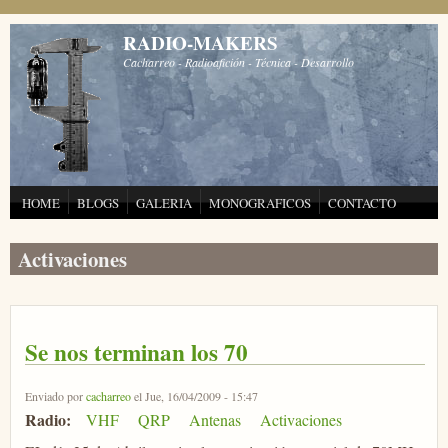
Pasar al contenido principal
RADIO-MAKERS
Cacharreo - Radioafición - Técnica - Desarrollo
HOME
BLOGS
GALERIA
MONOGRAFICOS
CONTACTO
Activaciones
Se nos terminan los 70
Enviado por
cacharreo
el Jue, 16/04/2009 - 15:47
Radio:
VHF
QRP
Antenas
Activaciones