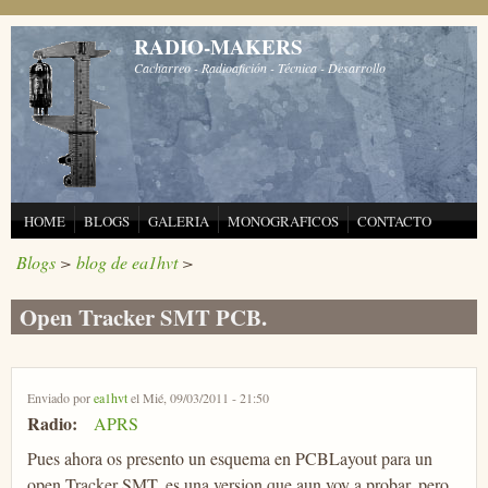
Pasar al contenido principal
RADIO-MAKERS
Cacharreo - Radioafición - Técnica - Desarrollo
HOME
BLOGS
GALERIA
MONOGRAFICOS
CONTACTO
Blogs
>
blog de ea1hvt
>
Open Tracker SMT PCB.
Enviado por
ea1hvt
el Mié, 09/03/2011 - 21:50
Radio:
APRS
Pues ahora os presento un esquema en PCBLayout para un
open Tracker SMT, es una version que aun voy a probar, pero