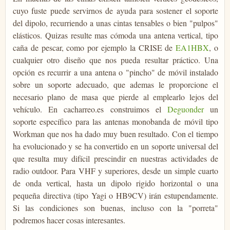
cuyo fuste puede servirnos de ayuda para sostener el soporte
del dipolo, recurriendo a unas cintas tensables o bien "pulpos"
elásticos. Quizas resulte mas cómoda una antena vertical, tipo
caña de pescar, como por ejemplo la CRISE de
EA1HBX
, o
cualquier otro diseño que nos pueda resultar práctico. Una
opción es recurrir a una antena o "pincho" de móvil instalado
sobre un soporte adecuado, que ademas le proporcione el
necesario plano de masa que pierde al emplearlo lejos del
vehículo. En cacharreo.es construimos el
Deguonder
un
soporte específico para las antenas monobanda de móvil tipo
Workman que nos ha dado muy buen resultado. Con el tiempo
ha evolucionado y se ha convertido en un soporte universal del
que resulta muy difícil prescindir en nuestras actividades de
radio outdoor. Para VHF y superiores, desde un simple cuarto
de onda vertical, hasta un dipolo rigido horizontal o una
pequeña directiva (tipo Yagi o HB9CV) irán estupendamente.
Si las condiciones son buenas, incluso con la "porreta"
podremos hacer cosas interesantes.