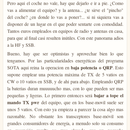
Pero aqui el coche no vale, hay que dejarlo e ir a pie. ¿Como
vas a alimentar el equipo? y la antena... ¿te sirve el "pincho"
del coche? ¿en donde lo vas a poner?... si ni siquiera vas a
disponer de un lugar en el que poder sentarte con comodidad.
Tantos euros empleados en equipos de radio y antenas en casa,
para que al final casi resulten inútiles. Con este panorama adios
a la HF y SSB.
Bueno, hay que ser optimistas y aprovechar bien lo que
tengamos. Por las particularidades energéticas del programa
baja potencia o QRP
SOTA aqui reina la operacion en
. Esto
supone emplear una potencia máxima de TX de 5 vatios en
CW o 10 vatios en SSB, y de ahi para abajo. Empleando QRP
la baterias duran muuuuucho mas, con lo que pueden ser mas
bajar a tope el
pequeñas y ligeras. Lo primero entonces será
mando TX pwr
del equipo, que en los base-movil suele ser
unos 5 vatios. Con esto ya empieza a parecer la cosa algo mas
razonable. No obstante los transceptores base-móvil son
grandes consumidores de energía, a menudo solo su consumo