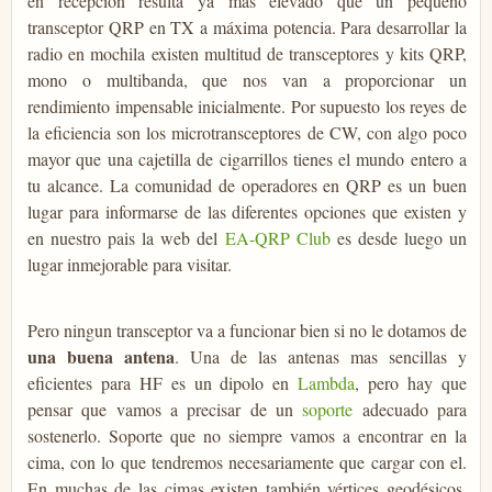
en recepción resulta ya mas elevado que un pequeño
transceptor QRP en TX a máxima potencia. Para desarrollar la
radio en mochila existen multitud de transceptores y kits QRP,
mono o multibanda, que nos van a proporcionar un
rendimiento impensable inicialmente. Por supuesto los reyes de
la eficiencia son los microtransceptores de CW, con algo poco
mayor que una cajetilla de cigarrillos tienes el mundo entero a
tu alcance. La comunidad de operadores en QRP es un buen
lugar para informarse de las diferentes opciones que existen y
en nuestro pais la web del
EA-QRP Club
es desde luego un
lugar inmejorable para visitar.
Pero ningun transceptor va a funcionar bien si no le dotamos de
una buena antena
. Una de las antenas mas sencillas y
eficientes para HF es un dipolo en
Lambda
, pero hay que
pensar que vamos a precisar de un
soporte
adecuado para
sostenerlo. Soporte que no siempre vamos a encontrar en la
cima, con lo que tendremos necesariamente que cargar con el.
En muchas de las cimas existen también vértices geodésicos,