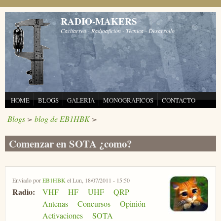
Pasar al contenido principal
RADIO-MAKERS
Cacharreo - Radioafición - Técnica - Desarrollo
HOME
BLOGS
GALERIA
MONOGRAFICOS
CONTACTO
Blogs
>
blog de EB1HBK
>
Comenzar en SOTA ¿como?
Enviado por
EB1HBK
el Lun, 18/07/2011 - 15:50
Radio:
VHF
HF
UHF
QRP
Antenas
Concursos
Opinión
Activaciones
SOTA